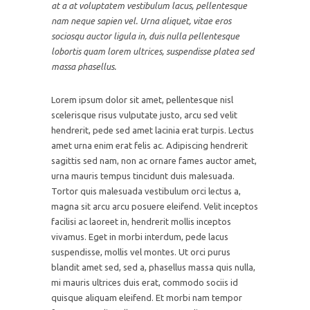
at a at voluptatem vestibulum lacus, pellentesque
nam neque sapien vel. Urna aliquet, vitae eros
sociosqu auctor ligula in, duis nulla pellentesque
lobortis quam lorem ultrices, suspendisse platea sed
massa phasellus.
Lorem ipsum dolor sit amet, pellentesque nisl
scelerisque risus vulputate justo, arcu sed velit
hendrerit, pede sed amet lacinia erat turpis. Lectus
amet urna enim erat felis ac. Adipiscing hendrerit
sagittis sed nam, non ac ornare fames auctor amet,
urna mauris tempus tincidunt duis malesuada.
Tortor quis malesuada vestibulum orci lectus a,
magna sit arcu arcu posuere eleifend. Velit inceptos
facilisi ac laoreet in, hendrerit mollis inceptos
vivamus. Eget in morbi interdum, pede lacus
suspendisse, mollis vel montes. Ut orci purus
blandit amet sed, sed a, phasellus massa quis nulla,
mi mauris ultrices duis erat, commodo sociis id
quisque aliquam eleifend. Et morbi nam tempor