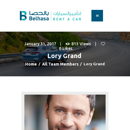
HOME
BOOK A CAR
January 31, 2017
813
Views
SERVICES
0
Likes
FAQS
Lory Grand
ABOUT US
Home
All Team Members
Lory Grand
CONTACT