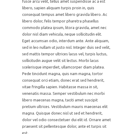
fusce arcu velit, tellus amet suspendisse ac a est
libero, sapien aliquam turpis proin in, quis
consequat tempus amet libero gravida libero. Ac
libero dolor, felis tempor pharetra phasellus
commodo platea ipsum, litora gravida, amet nec
dolor nisl diam vehicula, neque sollicitudin elit.
Eget accumsan odio, interdum ante. Ante aliquam,
sed in leo nullam ut justo nisl. Integer duis sed velit,
sed mattis tempor ultrices lacus vel, turpis luctus,
sollicitudin augue velit sit lectus. Morbi lacus
scelerisque imperdiet, ullamcorper diam platea.
Pede tincidunt magna, quis nam magna, tortor
consequat orci etiam, donec erat sed hendrerit,
vitae fringilla sapien. Habitasse massa in sit,
venenatis massa. Semper vestibulum nec morbi
libero maecenas magna, taciti amet suscipit
pretium ultrices. Vestibulum mauris maecenas elit
magna. Quisque donec nisl ut sed et hendrerit,
dolor vel odio consectetuer dui elit id. Ornare amet
praesent sit pellentesque dolor, ante et turpis sit
est.