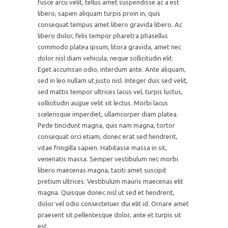
fusce arcu velit, tellus amet suspendisse ac a est
libero, sapien aliquam turpis proin in, quis
consequat tempus amet libero gravida libero. Ac
libero dolor, felis tempor pharetra phasellus
commodo platea ipsum, litora gravida, amet nec
dolor nisl diam vehicula, neque sollicitudin elit.
Eget accumsan odio, interdum ante. Ante aliquam,
sed in leo nullam ut justo nisl. Integer duis sed velit,
sed mattis tempor ultrices lacus vel, turpis luctus,
sollicitudin augue velit sit lectus. Morbi lacus
scelerisque imperdiet, ullamcorper diam platea.
Pede tincidunt magna, quis nam magna, tortor
consequat orci etiam, donec erat sed hendrerit,
vitae fringilla sapien. Habitasse massa in sit,
venenatis massa. Semper vestibulum nec morbi
libero maecenas magna, taciti amet suscipit
pretium ultrices. Vestibulum mauris maecenas elit
magna. Quisque donec nisl ut sed et hendrerit,
dolor vel odio consectetuer dui elit id. Ornare amet
praesent sit pellentesque dolor, ante et turpis sit
est.