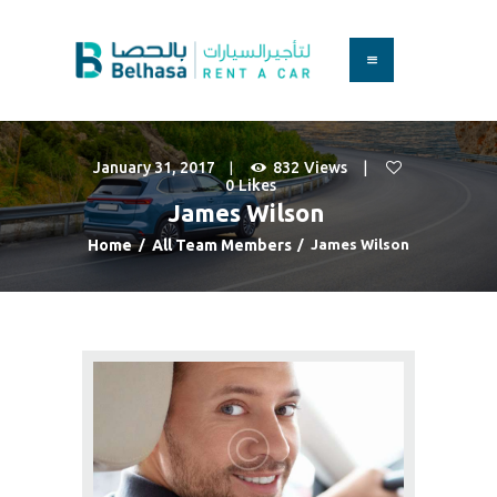
HOME
BOOK A CAR
January 31, 2017
832
Views
SERVICES
0
Likes
FAQS
James Wilson
ABOUT US
Home
All Team Members
James Wilson
CONTACT