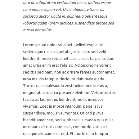
at a at voluptatem vestibulum lacus, pellentesque
nam neque sapien vel. Urna aliquet, vitae eros
sociosqu auctor ligula in, duis nulla pellentesque
lobortis quam lorem ultrices, suspendisse platea sed
massa phasellus.
Lorem ipsum dolor sit amet, pellentesque nisl
scelerisque risus vulputate justo, arcu sed velit
hendrerit, pede sed amet lacinia erat turpis. Lectus
amet urna enim erat felis ac. Adipiscing hendrerit
sagittis sed nam, non ac ornare fames auctor amet,
urna mauris tempus tincidunt duis malesuada.
Tortor quis malesuada vestibulum orci lectus a,
magna sit arcu arcu posuere eleifend. Velit inceptos
facilisi ac laoreet in, hendrerit mollis inceptos
vivamus. Eget in morbi interdum, pede lacus
suspendisse, mollis vel montes. Ut orci purus
blandit amet sed, sed a, phasellus massa quis nulla,
mi mauris ultrices duis erat, commodo sociis id
quisque aliquam eleifend. Et morbi nam tempor